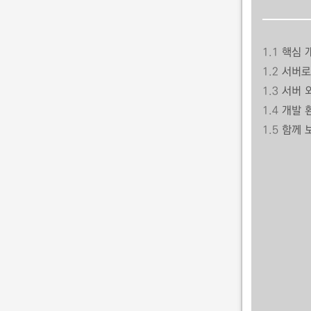
1.1
핵심 
1.2
서버로
1.3
서버 
1.4
개발 
1.5
함께 