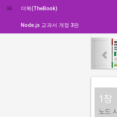

더북(TheBook)
Node.js 교과서 개정 3판
p
r
e
v
i
o
u
s
1장
노드 