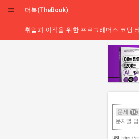

더북(TheBook)
취업과 이직을 위한 프로그래머스 코딩 테
p
r
e
v
i
o
u
s
문제
10
문자열 압축
URL
https://p