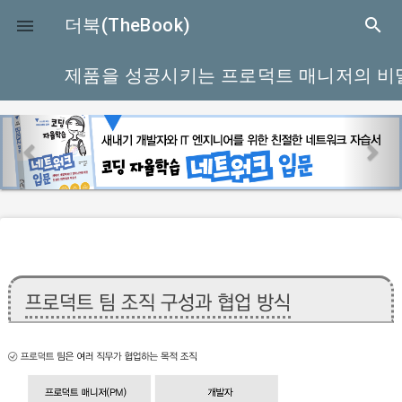
close
더북(TheBook)
search

제품을 성공시키는 프로덕트 매니저의 비
p
n
r
e
e
x
v
t
i
o
u
프로덕트 팀 조직 구성과 협업 방식
s