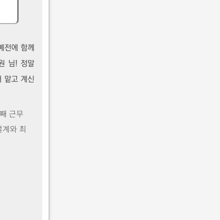
예전에 함께
원 님! 정말
 맡고 계신
년째 근무
설계와 최