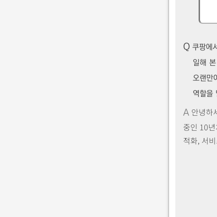
Q
쿠팡에서
일해 본
오랜만이
역할을 
안녕하세
A
중인 10
적화, 서