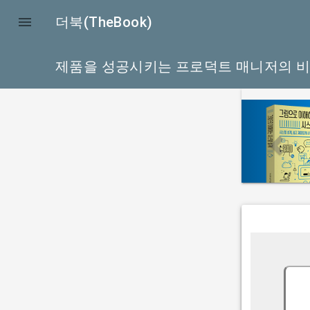

더북(TheBook)
제품을 성공시키는 프로덕트 매니저의 
p
r
e
v
i
o
u
s