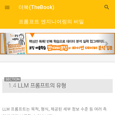
close
더북(TheBook)
search

프롬프트 엔지니어링의 비밀
p
n
r
e
e
x
v
t
i
o
u
SECTION
1.4
LLM 프롬프트의 유형
s
LLM 프롬프트는 목적, 형식, 제공된 세부 정보 수준 등 여러 측