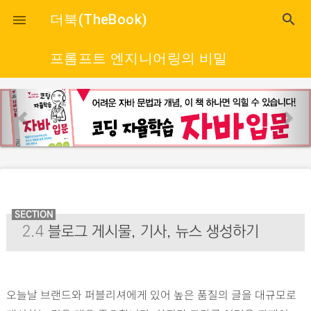
close
더북(TheBook)
search

프롬프트 엔지니어링의 비밀
p
n
r
e
e
x
v
t
i
o
u
SECTION
2.4
블로그 게시물, 기사, 뉴스 생성하기
s
오늘날 브랜드와 퍼블리셔에게 있어 높은 품질의 글을 대규모로