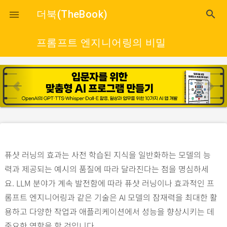
close
더북(TheBook)
search

프롬프트 엔지니어링의 비밀
p
n
r
e
e
x
v
t
i
o
퓨샷 러닝의 효과는 사전 학습된 지식을 일반화하는 모델의 능
u
력과 제공되는 예시의 품질에 따라 달라진다는 점을 명심하세
s
요. LLM 분야가 계속 발전함에 따라 퓨샷 러닝이나 효과적인 프
롬프트 엔지니어링과 같은 기술은 AI 모델의 잠재력을 최대한 활
용하고 다양한 작업과 애플리케이션에서 성능을 향상시키는 데
중요한 역할을 할 것입니다.