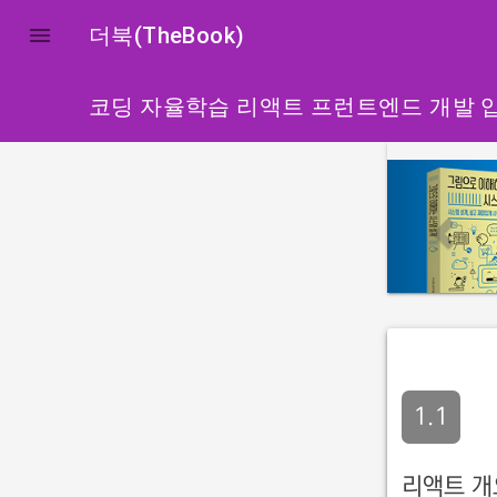

더북(TheBook)
코딩 자율학습 리액트 프런트엔드 개발 
p
r
e
v
i
o
u
s
1.1
리액트 개