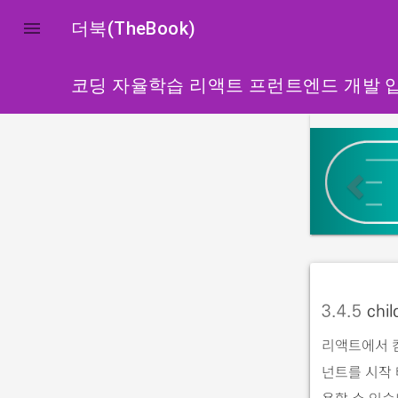

더북(TheBook)
코딩 자율학습 리액트 프런트엔드 개발 
p
r
e
v
i
o
u
3.4.5
chil
s
리액트에서 
넌트를 시작 
용할 수 있습