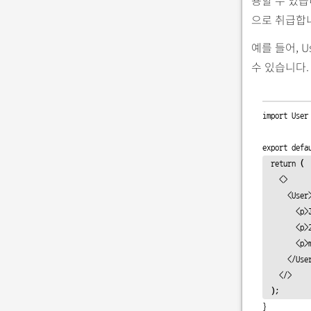
으로 취급합
예를 들어, 
수 있습니다.
import User
export defa
  return 
(
    <>

      <User>

        <p>James</p>

        <p>20</p>

        <p>male</p>

      </User>

    </>

)
;
}