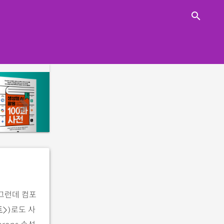
close
search
n
e
x
t
 그런데 컴포
로도 사
>)
rops 속성