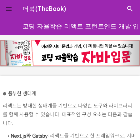
close
더북(TheBook)
search

코딩 자율학습 리액트 프런트엔드 개발 
p
n
r
e
e
x
v
t
i
o
풍부한 생태계
●
u
리액트는 방대한 생태계를 기반으로 다양한 도구와 라이브러리
s
를 함께 사용할 수 있습니다. 대표적인 구성 요소는 다음과 같습
니다.
•
: 리액트를 기반으로 한 프레임워크로, 서버
Next.js와 Gatsby