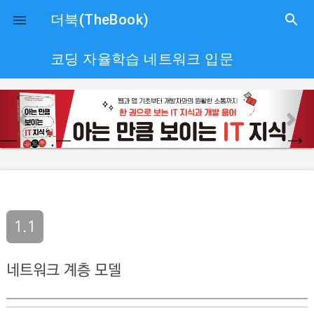
close
더북(TheBook)
search

코딩 자율학습 네트워크 입문
p
n
r
e
e
x
v
t
i
o
u
1.1
s
네트워크 계층 모델