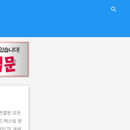
close
search
n
e
x
t
 연결된 모든
드캐스팅 문
메인’의 개념