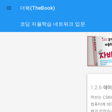

더북(TheBook)
코딩 자율학습 네트워크 입문
p
r
e
v
i
o
u
1.2.5
데이
s
허브는 CSM
컴퓨터에 데
제가 있었습니