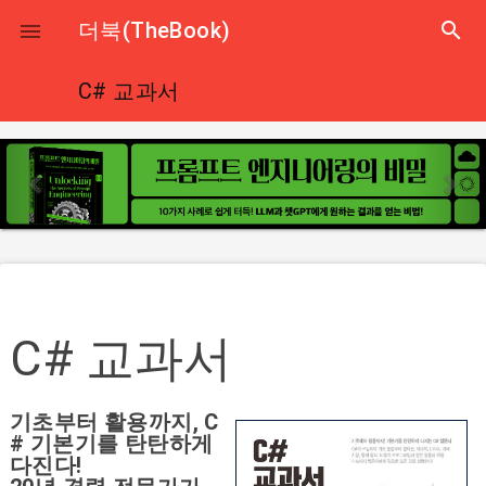
더북(TheBook)
search

close
C# 교과서
p
n
r
e
e
x
v
t
i
o
u
s
C# 교과서
기초부터 활용까지, C
# 기본기를 탄탄하게
다진다!