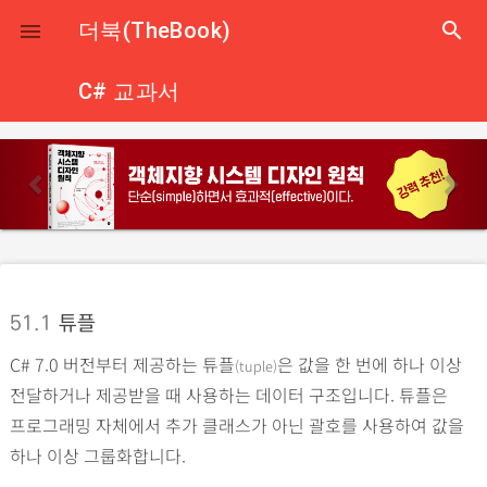
close
더북(TheBook)
search

C# 교과서
p
n
r
e
e
x
v
t
i
o
51.1
튜플
u
C# 7.0 버전부터 제공하는 튜플
은 값을 한 번에 하나 이상
s
(tuple)
전달하거나 제공받을 때 사용하는 데이터 구조입니다. 튜플은
프로그래밍 자체에서 추가 클래스가 아닌 괄호를 사용하여 값을
하나 이상 그룹화합니다.