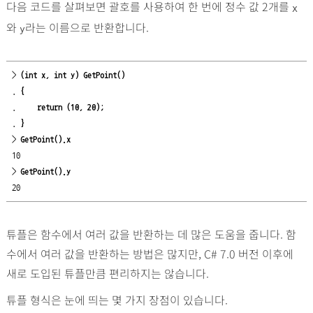
다음 코드를 살펴보면 괄호를 사용하여 한 번에 정수 값 2개를
x
와
라는 이름으로 반환합니다.
y
> 
(int x, int y) GetPoint()
. 
{
.     
return (10, 20);
. 
}
> 
GetPoint().x
10

> 
GetPoint().y
20
튜플은 함수에서 여러 값을 반환하는 데 많은 도움을 줍니다. 함
수에서 여러 값을 반환하는 방법은 많지만, C# 7.0 버전 이후에
새로 도입된 튜플만큼 편리하지는 않습니다.
튜플 형식은 눈에 띄는 몇 가지 장점이 있습니다.