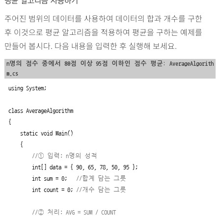
평균 알고리즘 사용하기
주어진 범위의 데이터를 사용하여 데이터의 합과 개수를 구한
후 이것으로 평균 알고리즘을 적용하여 평균을 구하는 예제를
만들어 봅시다. 다음 내용을 입력한 후 실행해 보세요.
n명의 점수 중에서 80점 이상 95점 이하인 점수 평균: AverageAlgorith
m.cs
using System;

class AverageAlgorithm

{

    static void Main()

    {

//① 입력: n명의 성적
        int[] data = { 90, 65, 78, 50, 95 };

        int sum = 0;   
//합계 담는 그릇
        int count = 0; 
//개수 담는 그릇
//② 처리: AVG = SUM / COUNT