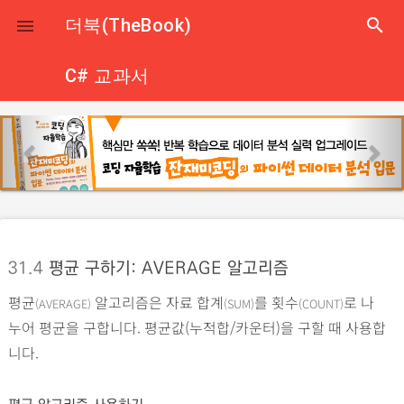
close
더북(TheBook)
search

C# 교과서
p
n
r
e
e
x
v
t
i
o
31.4
평균 구하기: AVERAGE 알고리즘
u
평균
알고리즘은 자료 합계
를 횟수
로 나
s
(AVERAGE)
(SUM)
(COUNT)
누어 평균을 구합니다. 평균값(누적합/카운터)을 구할 때 사용합
니다.