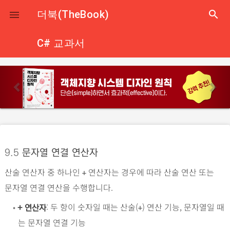
close
더북(TheBook)
search

C# 교과서
p
n
r
e
e
x
v
t
i
o
9.5
문자열 연결 연산자
u
산술 연산자 중 하나인
연산자는 경우에 따라 산술 연산 또는
s
+
문자열 연결 연산을 수행합니다.
•
: 두 항이 숫자일 때는 산술(
) 연산 기능, 문자열일 때
+ 연산자
+
는 문자열 연결 기능