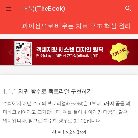
close
더북(TheBook)
search

파이썬으로 배우는 자료 구조 핵심 원리
p
n
r
e
e
x
v
t
i
o
1.1.1
재귀 함수로 팩토리얼 구현하기
u
수학에서 어떤 수 n의 팩토리얼
은 1부터 n까지 곱을 의
s
(factorial)
미하고 n!이라고 표기합니다. 예를 들어 4!이라면 다음과 같은
의미입니다. 참고로 특수한 경우로 0!은 1입니다.
4! = 1×2×3×4