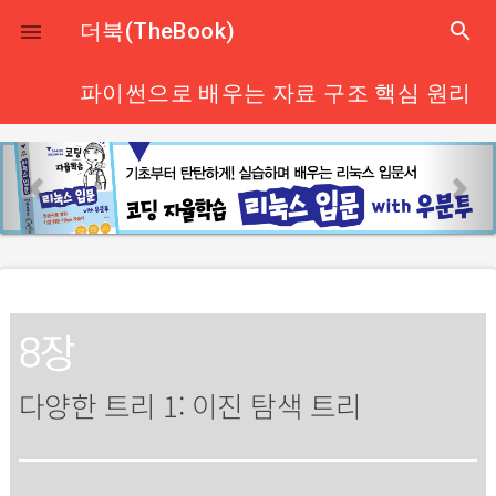
close
더북(TheBook)
search

파이썬으로 배우는 자료 구조 핵심 원리
p
n
r
e
e
x
v
t
i
o
u
8장
s
다양한 트리 1: 이진 탐색 트리