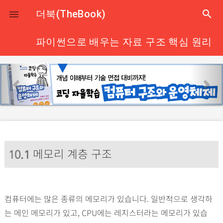
close
더북(TheBook)
search

파이썬으로 배우는 자료 구조 핵심 원리
p
n
r
e
e
x
v
t
i
o
메모리 계층 구조
u
10
.1
s
컴퓨터에는 많은 종류의 메모리가 있습니다. 일반적으로 생각하
는 메인 메모리가 있고, CPU에는 레지스터라는 메모리가 있습