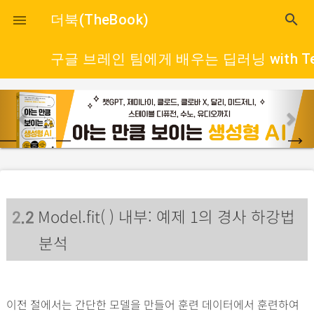
close
더북(TheBook)
search

구글 브레인 팀에게 배우는 딥러닝 with Tens
p
n
r
e
e
x
v
t
i
o
Model.fit( ) 내부: 예제 1의 경사 하강법
u
2
.2
s
분석
이전 절에서는 간단한 모델을 만들어 훈련 데이터에서 훈련하여