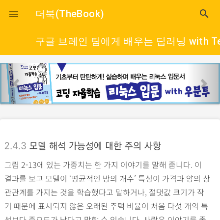
close
더북(TheBook)
search

구글 브레인 팀에게 배우는 딥러닝 with Tens
p
n
r
e
e
x
v
t
i
o
2.4.3
모델 해석 가능성에 대한 주의 사항
u
그림 2-13에 있는 가중치는 한 가지 이야기를 말해 줍니다. 이
s
결과를 보고 모델이 ‘평균적인 방의 개수’ 특성이 가격과 양의 상
관관계를 가지는 것을 학습했다고 말하거나, 절댓값 크기가 작
기 때문에 표시되지 않은 오래된 주택 비율이 처음 다섯 개의 특
성보다 중요도가 낮다고 말할 수 있습니다. 사람은 이야기를 좋