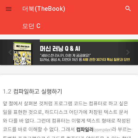
close
더북(TheBook)
search

모던 C
p
n
r
e
e
x
v
t
i
o
1.2
컴파일하고 실행하기
u
앞 절에서 살펴본 것처럼 프로그램 코드는 컴퓨터로 하고 싶은
s
일을 표현한 것으로, 하드디스크 어딘가에 저장된 텍스트 문서
와 다를 바 없다. 그런데 컴퓨터는 이렇게 텍스트 형태로 작성된
코드를 바로 이해할 수 없다. 그래서
라 부르는
(compiler)
컴파일러