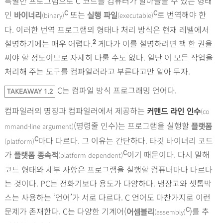
특별한 프로그램으로 C 코드를 컴퓨터가 알아들을 수 있는 형태
인
또는
로 번역해야 한
C
C
(binary)
(executable)
바이너리
실행 파일
다. 이러한 번역 프로그램의 형태나 처리 방식은 현재 레벨에서
설명하기에는 매우 어렵다.
게다가 이를 설명하려면 책 한 권을
2
써야 할 정도이므로 자세히 다룰 수도 없다. 일단 이 모든 작업을
처리해 주는 도구를 컴파일러라고 부른다고만 알아 두자.
C는 컴파일 방식 프로그래밍 언어다.
TAKEAWAY 1.2
컴파일러의 명칭과 컴파일러에서 제공하는
(co
커맨드 라인 인수
(명령줄 인수)는 프로그램을 실행할
mmand-line argument)
플랫폼
마다 다르다. 그 이유는 간단하다. 타깃 바이너리 코드
C
(platform)
가
이기 때문이다. 다시 말해
C
(platform dependent)
플랫폼 종속적
코드 형태와 세부 사항은 프로그램을 실행할 컴퓨터마다 다르다
는 것이다. PC는 전화기보다 용도가 다양하다. 냉장고와 셋톱박
스는 사용하는 ‘언어’가 서로 다르다. C 언어도 마찬가지로 이런
문제가 존재한다. C는 다양한 기계어(
)를 추
C
(assembly)
어셈블리