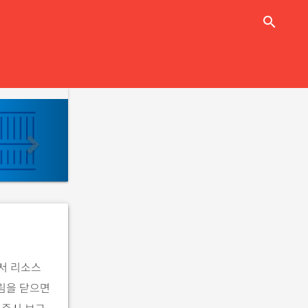
close
search
n
e
x
t
서 리소스
림을 닫으면
 즉시 보고