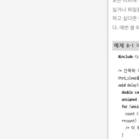
싶거나 파일
하고 싶다면
다. 매번 쓸
예제 8-1
버
 1
#include
 <s
 2
 3
 /
*
 간략히
 4
 thrd_sle
 5
void
 delay(
 6
double co
 7
unsigned 
 8
for
 (
unsi
 9
     count <
10
   ++count) 
11
     /
*
 이 
12
   }