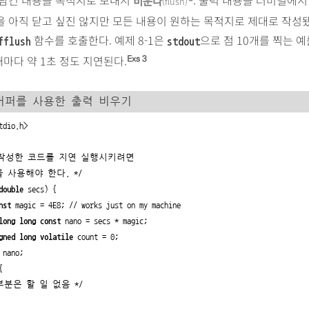
(flush)
비운다
을 아직 닫고 싶진 않지만 모든 내용이 원하는 목적지로 제대로 작성
함수를 호출한다. 예제 8-1은
으로 점 10개를 찍는 예
fflush
stdout
 때마다 약 1초 정도 지연된다.
Exs 3
퍼를 사용한 출력 비우기
tdio.h>
 작성한 코드를 지연 실행시키려면
ep을 사용해야 한다. */
double
 secs) {
nst
 magic = 4E8; // works just on my machine
long long const
 nano = secs * magic;
gned long volatile
 count = 0;
 nano;
{
부분은 할 일 없음 */