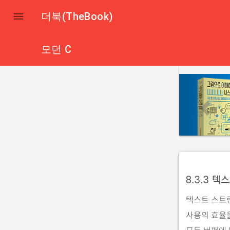

더북(TheBook)
모던 C
p
r
e
v
i
o
u
8.3.3 텍스
s
텍스트 스트
사용의 효율을
모든 버퍼에