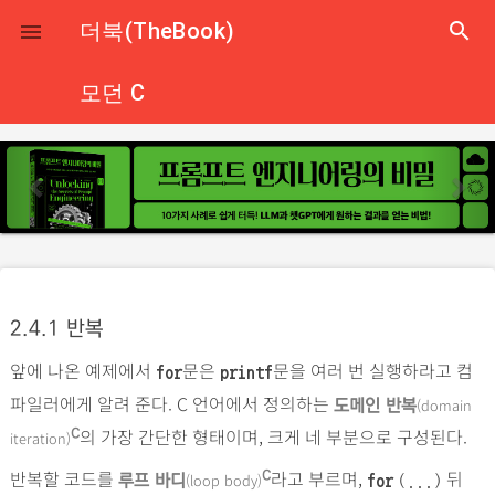
close
더북(TheBook)
search

모던 C
p
n
r
e
e
x
v
t
i
o
2.4.1 반복
u
앞에 나온 예제에서
문은
문을 여러 번 실행하라고 컴
s
for
printf
파일러에게 알려 준다. C 언어에서 정의하는
(domain
도메인 반복
의 가장 간단한 형태이며, 크게 네 부분으로 구성된다.
C
iteration)
반복할 코드를
라고 부르며,
뒤
C
(loop body)
루프 바디
for
(...)