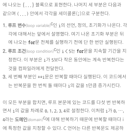
에 나오는
블록으로 표현한다. 나머지 세 부분은 다음과
{...}
같으며
안에서 각각을 세미콜론(
)으로 구분한다.
(...)
;
인
의 선언, 정의, 초기화가 나온다. 각
C
(loop variable)
1.
루프 변수
i
각에 대해서는 앞에서 설명했다. 여기 나온 초기화 부분은 뒤
에 나오는
문 전체를 실행하기 전에 단 한 번만 실행된다.
for
인
는
문을 지속할 기간을 지
C
(loop condition)
2.
루프 조건
i
<
5
for
정한다. 이 부분은
가
보다 작은 동안에는 계속 반복한다는
i
5
것을 컴파일러에게 전달한다.
세 번째 부분인
문은 반복할 때마다 실행된다. 이 코드에서
3.
++
i
는 반복문을 한 번씩 돌 때마다
의 값을
만큼 증가시킨다.
i
1
이 모든 부분을 합치면, 루프 본문에 있는 코드를 다섯 번 반복하
면서
의 값을 차례로
,
,
,
,
로 설정한다. 이처럼
가
, …,
i
0
1
2
3
4
i
0
라는
에 대해 반복하기 때문에 반복할 때마다 i
C
(domain)
도메인
4
에 특정한 값을 지정할 수 있다. C 언어는 다른 반복문도 제공하