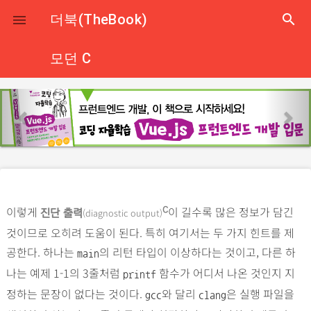
close
더북(TheBook)
search

모던 C
p
n
r
e
e
x
v
t
i
o
이렇게
이 길수록 많은 정보가 담긴
C
(diagnostic output)
u
진단 출력
것이므로 오히려 도움이 된다. 특히 여기서는 두 가지 힌트를 제
s
공한다. 하나는
의 리턴 타입이 이상하다는 것이고, 다른 하
main
나는 예제 1-1의 3줄처럼
함수가 어디서 나온 것인지 지
printf
정하는 문장이 없다는 것이다.
와 달리
은 실행 파일을
gcc
clang