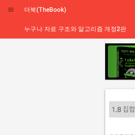

더북(TheBook)
누구나 자료 구조와 알고리즘 개정2판
p
r
e
v
i
o
u
s
집합
1
.8