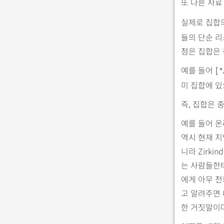
또 다른 자료
실제로 집합의
들의 단순 리
점은 집합은 
예를 들어
["
미 집합에 있
즉, 집합은 
예를 들어 온
역시 현재 지
니라 Zirki
는 사람들한테
에게 아무 전
고 알려주면 
한 거짓말이