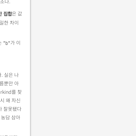
조다.
은 값
반 집합
유일한 차이
는
가 이
"b"
. 실은 나
이름뿐만 아
kind를 찾
역시 왜 자신
호가 잘못됐다
 농담 삼아