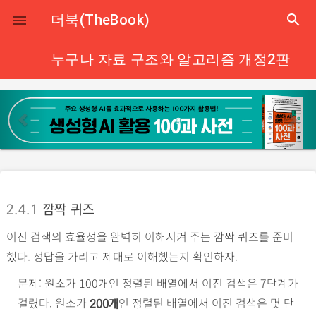
close
더북(TheBook)
search

누구나 자료 구조와 알고리즘 개정2판
p
n
r
e
e
x
v
t
i
o
2.4.1
깜짝 퀴즈
u
이진 검색의 효율성을 완벽히 이해시켜 주는 깜짝 퀴즈를 준비
s
했다. 정답을 가리고 제대로 이해했는지 확인하자.
문제: 원소가 100개인 정렬된 배열에서 이진 검색은 7단계가
걸렸다. 원소가
인 정렬된 배열에서 이진 검색은 몇 단
200개