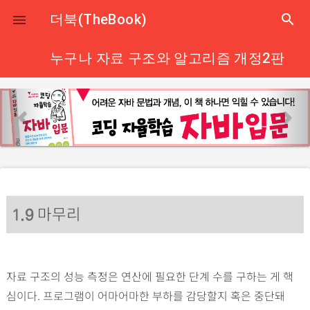
close
더북(TheBook)
search

누구나 자료 구조와 알고리즘 개정2판
p
n
r
e
e
x
v
t
i
o
마무리
u
1
.9
s
자료 구조의 성능 측정은 연산에 필요한 단계 수를 구하는 게 핵
심이다. 프로그램이 어마어마한 부하를 감당할지 혹은 중단돼