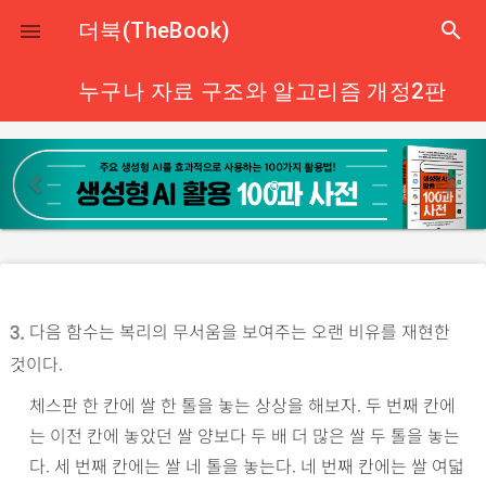
close
더북(TheBook)
search

누구나 자료 구조와 알고리즘 개정2판
p
n
r
e
e
x
v
t
i
o
다음 함수는 복리의 무서움을 보여주는 오랜 비유를 재현한
u
3.
것이다.
s
체스판 한 칸에 쌀 한 톨을 놓는 상상을 해보자. 두 번째 칸에
는 이전 칸에 놓았던 쌀 양보다 두 배 더 많은 쌀 두 톨을 놓는
다. 세 번째 칸에는 쌀 네 톨을 놓는다. 네 번째 칸에는 쌀 여덟