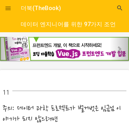
close
더북(TheBook)
search

데이터 엔지니어를 위한 97가지 조언
p
n
r
e
e
x
v
t
i
o
u
11
s
주의: 데이터 과학 프로젝트가 벌거벗은 임금님 이
야기가 되지 않으려면