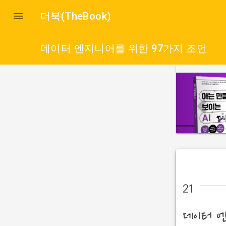

더북(TheBook)
데이터 엔지니어를 위한 97가지 조언
p
r
e
v
i
o
u
s
21
데이터 엔