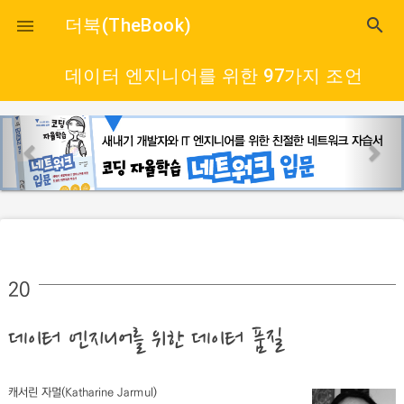
close
더북(TheBook)
search

데이터 엔지니어를 위한 97가지 조언
p
n
r
e
e
x
v
t
i
o
u
20
s
데이터 엔지니어를 위한 데이터 품질
캐서린 자멀(Katharine Jarmul)