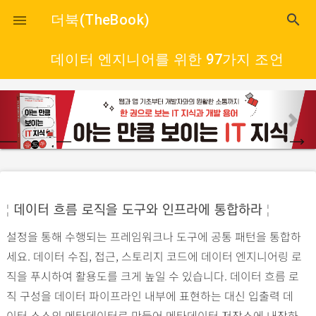
close
더북(TheBook)
search

데이터 엔지니어를 위한 97가지 조언
p
n
r
e
e
x
v
t
i
o
¦
데이터 흐름 로직을 도구와 인프라에 통합하라
¦
u
설정을 통해 수행되는 프레임워크나 도구에 공통 패턴을 통합하
s
세요. 데이터 수집, 접근, 스토리지 코드에 데이터 엔지니어링 로
직을 푸시하여 활용도를 크게 높일 수 있습니다. 데이터 흐름 로
직 구성을 데이터 파이프라인 내부에 표현하는 대신 입출력 데
이터 소스의 메타데이터로 만들어 메타데이터 저장소에 내장하