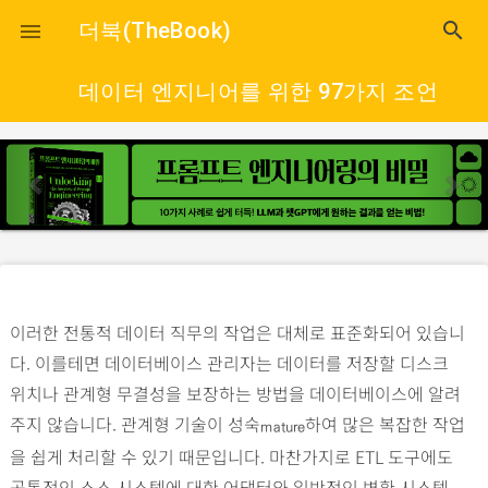
close
더북(TheBook)
search

데이터 엔지니어를 위한 97가지 조언
p
n
r
e
e
x
v
t
i
o
이러한 전통적 데이터 직무의 작업은 대체로 표준화되어 있습니
u
다. 이를테면 데이터베이스 관리자는 데이터를 저장할 디스크
s
위치나 관계형 무결성을 보장하는 방법을 데이터베이스에 알려
주지 않습니다. 관계형 기술이 성숙
하여 많은 복잡한 작업
mature
을 쉽게 처리할 수 있기 때문입니다. 마찬가지로 ETL 도구에도
공통적인 소스 시스템에 대한 어댑터와 일반적인 변환 시스템