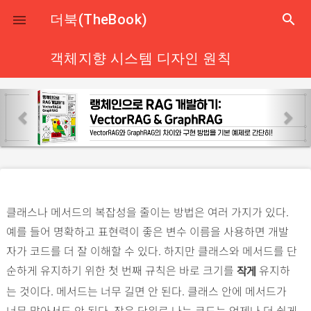
close
더북(TheBook)
search

객체지향 시스템 디자인 원칙
p
n
r
e
e
x
v
t
i
o
클래스나 메서드의 복잡성을 줄이는 방법은 여러 가지가 있다.
u
예를 들어 명확하고 표현력이 좋은 변수 이름을 사용하면 개발
s
자가 코드를 더 잘 이해할 수 있다. 하지만 클래스와 메서드를 단
순하게 유지하기 위한 첫 번째 규칙은 바로 크기를
유지하
작게
는 것이다. 메서드는 너무 길면 안 된다. 클래스 안에 메서드가
너무 많아서도 안 된다. 작은 단위로 나눈 코드는 언제나 더 쉽게