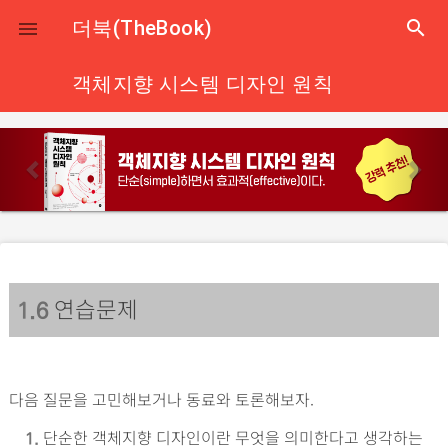
close
더북(TheBook)
search

객체지향 시스템 디자인 원칙
p
n
r
e
e
x
v
t
i
o
연습문제
u
1
.6
s
다음 질문을 고민해보거나 동료와 토론해보자.
단순한 객체지향 디자인이란 무엇을 의미한다고 생각하는
1.