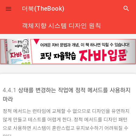
close
더북(TheBook)
search

객체지향 시스템 디자인 원칙
p
n
r
e
e
x
v
t
i
o
4.4.1
상태를 변경하는 작업에 정적 메서드를 사용하지
u
마라
s
정적 메서드는 런타임에 교체할 수 없으므로 디자인을 유연하지
않게 만들고 테스트를 어렵게 한다. 정적 메서드를 디자인 패턴
으로 사용하면 시스템이 혼란스럽고 유지보수하기 어려워질 수