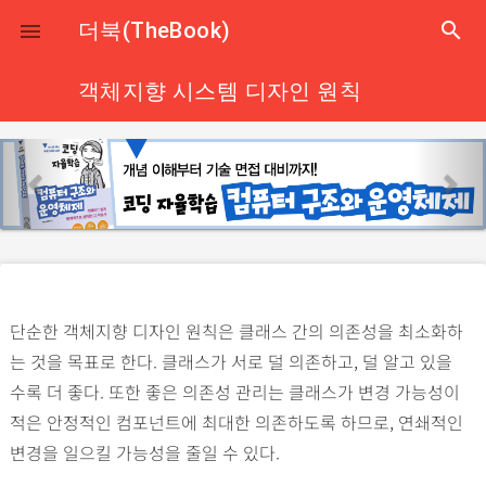
close
더북(TheBook)
search

객체지향 시스템 디자인 원칙
p
n
r
e
e
x
v
t
i
o
단순한 객체지향 디자인 원칙은 클래스 간의 의존성을 최소화하
u
는 것을 목표로 한다. 클래스가 서로 덜 의존하고, 덜 알고 있을
s
수록 더 좋다. 또한 좋은 의존성 관리는 클래스가 변경 가능성이
적은 안정적인 컴포넌트에 최대한 의존하도록 하므로, 연쇄적인
변경을 일으킬 가능성을 줄일 수 있다.