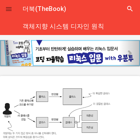
close
더북(TheBook)
search

객체지향 시스템 디자인 원칙
p
n
r
e
e
x
v
t
i
o
u
s