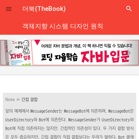
close
더북(TheBook)
search

객체지향 시스템 디자인 원칙
p
n
r
e
e
x
v
t
i
o
u
Note ≡
간접 결합
s
앞의 예제에서
MessageSender
는
MessageBot
에 의존하며,
MessageBot
은
UserDirectory
와
Bot
에 의존한다.
MessageSender
가
UserDirectory
와
Bot
에 직접 의존하지는 않지만, 간접적인 의존성이 있다. 두 가지 결합 방식
은 모두 중요하지만, 간접 결합이 직접 결합보다는 우려가 덜하다.
Bot
클래