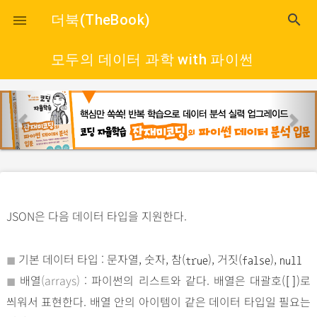
close
더북(TheBook)
search

모두의 데이터 과학 with 파이썬
p
n
r
e
e
x
v
t
i
o
JSON은 다음 데이터 타입을 지원한다.
u
s
◼︎
기본 데이터 타입 : 문자열, 숫자, 참(
), 거짓(
),
true
false
null
◼︎
배열
(arrays)
: 파이썬의 리스트와 같다. 배열은 대괄호(
)로
[]
씌워서 표현한다. 배열 안의 아이템이 같은 데이터 타입일 필요는