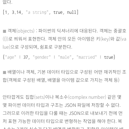
없다.
[1, 3.14,
"a string"
, true, null]
◼︎
객체
(objects)
: 파이썬의 딕셔너리에 대응된다. 객체는 중괄호
({})
로 씌워서 표현한다. 객체 안의 모든 아이템은 키
(key)
와 값
(va
lue)
으로 구성되며, 쉼표로 구분한다.
{
"age"
: 37,
"gender"
:
"male"
,
"married"
: true}
◼︎
배열이나 객체, 기본 데이터 타입으로 구성된 어떤 재귀적인 조
합(객체로 구성된 배열, 배열을 아이템 값으로 가지는 객체 등)
안타깝게도 집합
(sets)
이나 복소수
(complex number)
같은 몇
몇 파이썬 데이터 타입과 구조는 JSON 파일에 저장할 수 없다.
그러므로 이러한 타입을 다룰 때는 JSON으로 내보내기 전에 먼
저 표현 가능한 데이터 타입으로 변형하는 작업을 해야 한다. 복
소수는 2개의 실수가 담긴 배열로 변환하고, 집합은 아이템의 배