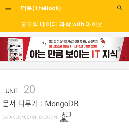
close
더북(TheBook)
search

모두의 데이터 과학 with 파이썬
p
n
r
e
e
x
v
t
i
o
20
u
UNIT
s
문서 다루기 : MongoDB
DATA SCIENCE FOR EVERYONE