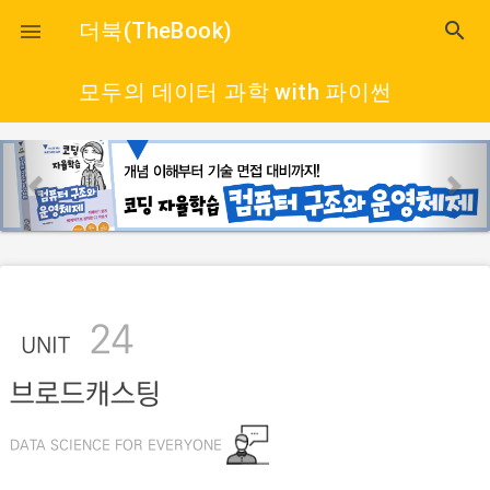
close
더북(TheBook)
search

모두의 데이터 과학 with 파이썬
p
n
r
e
e
x
v
t
i
o
24
u
UNIT
s
브로드캐스팅
DATA SCIENCE FOR EVERYONE