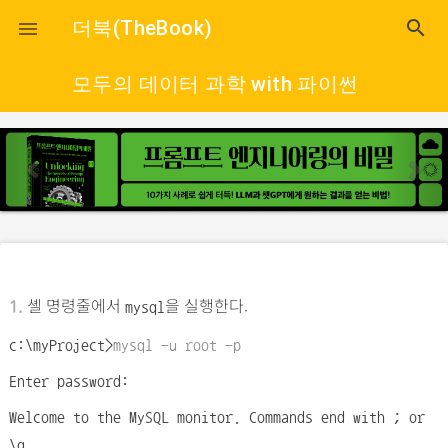
close
더북(TheBook)
search

모두의 데이터 과학 with 파이썬
p
n
r
e
e
x
v
t
i
o
셸 명령줄에서
을 실행한다.
u
1.
mysql
s
c:\myProject>
mysql -u root -p
Enter password:
Welcome to the MySQL monitor. Commands end with ; or
\g.