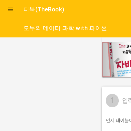

더북(TheBook)
모두의 데이터 과학 with 파이썬
p
r
e
v
i
o
u
1
입
s
먼저 테이블