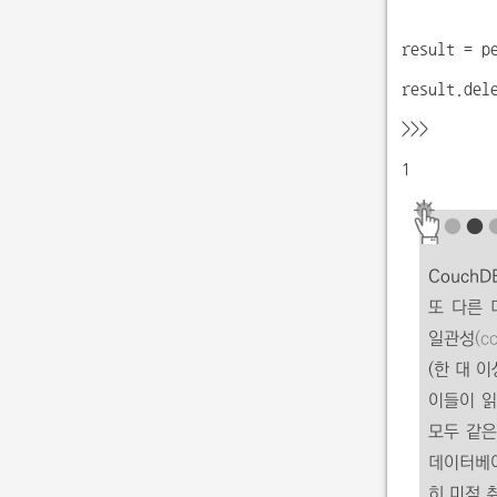
result = p
result.del
>>>
1
●
●
CouchD
또 다른 
일관성
(c
(한 대 
이들이 읽
모두 같은
데이터베이
히 미적 