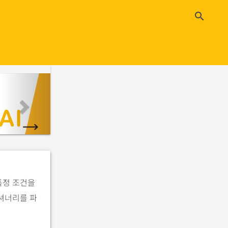
close
search
n
e
x
t
특정 조건을
딕셔너리를 파