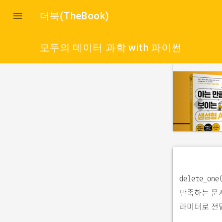

더북(TheBook)
모두의 데이터 과학 with 파이썬
p
r
e
v
i
o
u
s
delete_one
만족하는 문서
라미터로 전