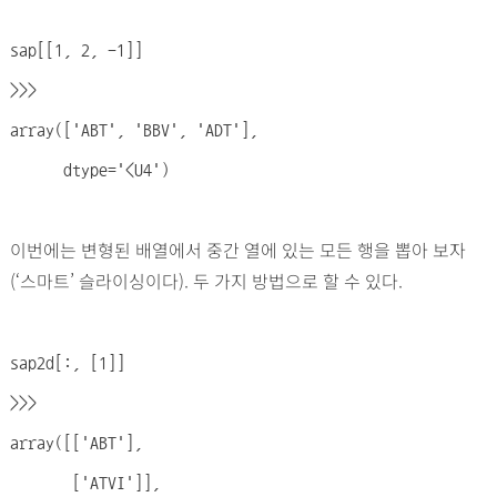
sap
[
[1, 2, -1]]
>>>
array(['ABT', 'BBV', 'ADT'],
dtype='<U4')
이번에는 변형된 배열에서 중간 열에 있는 모든 행을 뽑아 보자
(‘스마트’ 슬라이싱이다). 두 가지 방법으로 할 수 있다.
sap2d[:, [1]]
>>>
array([['ABT'],
['ATVI']],