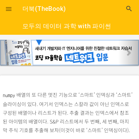
close
더북(TheBook)
search

모두의 데이터 과학 with 파이썬
p
n
r
e
e
x
v
t
i
o
배열의 또 다른 멋진 기능으로 ‘스마트’ 인덱싱과 ‘스마트’
u
numpy
슬라이싱이 있다. 여기서 인덱스는 스칼라 값이 아닌 인덱스로
s
구성된 배열이나 리스트가 된다. 추출 결과는 인덱스에서 참조
된 아이템의 배열이다. S&P 리스트에서 두 번째, 세 번째, 마지
막 주식 기호를 추출해 보자(이것이 바로 ‘스마트’ 인덱싱이다).