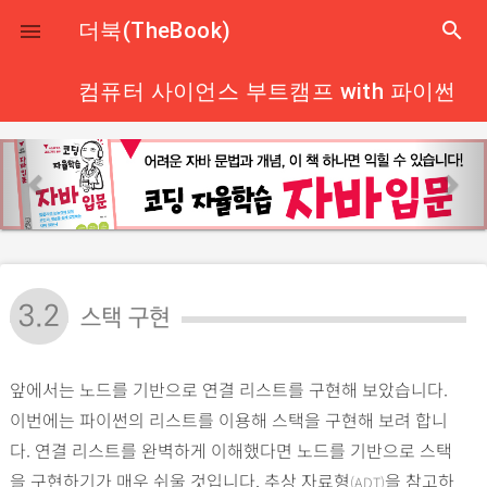
close
더북(TheBook)
search

컴퓨터 사이언스 부트캠프 with 파이썬
p
n
r
e
e
x
v
t
i
o
3.2
스택 구현
u
s
앞에서는 노드를 기반으로 연결 리스트를 구현해 보았습니다.
이번에는 파이썬의 리스트를 이용해 스택을 구현해 보려 합니
다. 연결 리스트를 완벽하게 이해했다면 노드를 기반으로 스택
을 구현하기가 매우 쉬울 것입니다. 추상 자료형
을 참고하
(ADT)