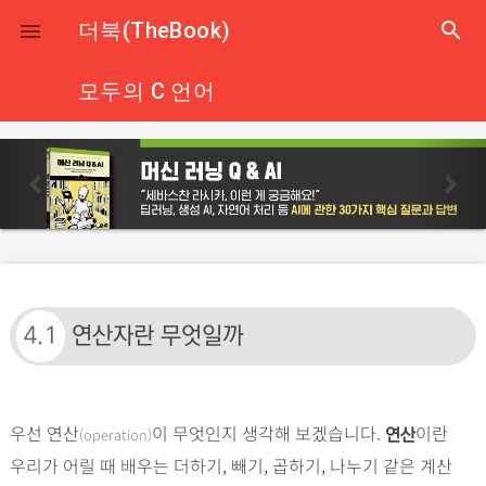
close
더북(TheBook)
search

모두의 C 언어
p
n
r
e
e
x
v
t
i
o
u
4.1
연산자란 무엇일까
s
우선 연산
이 무엇인지 생각해 보겠습니다.
이란
(operation)
연산
우리가 어릴 때 배우는 더하기, 빼기, 곱하기, 나누기 같은 계산