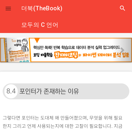
close
더북(TheBook)
search

모두의 C 언어
p
n
r
e
e
x
v
t
i
o
u
8.4
포인터가 존재하는 이유
s
그렇다면 포인터는 도대체 왜 만들어졌으며, 무엇을 위해 필요
한지 그리고 언제 사용되는지에 대한 고찰이 필요합니다. 지금